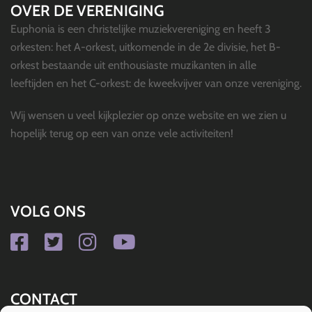
OVER DE VERENIGING
Euphonia is een christelijke muziekvereniging en heeft 3
orkesten: het A-orkest, uitkomende in de 2e divisie, het B-
orkest bestaande uit enthousiaste muzikanten in alle
leeftijden en het C-orkest: de kweekvijver van onze vereniging.
Wij wensen u veel kijkplezier op onze website en we zien u
hopelijk terug op een van onze vele activiteiten!
VOLG ONS
CONTACT