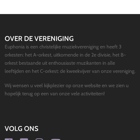
OVER DE VERENIGING
Euphonia is een christelijke muziekvereniging en heeft 3
orkesten: het A-orkest, uitkomende in de 2e divisie, het B-
orkest bestaande uit enthousiaste muzikanten in alle
leeftijden en het C-orkest: de kweekvijver van onze vereniging.
Wij wensen u veel kijkplezier op onze website en we zien u
hopelijk terug op een van onze vele activiteiten!
VOLG ONS