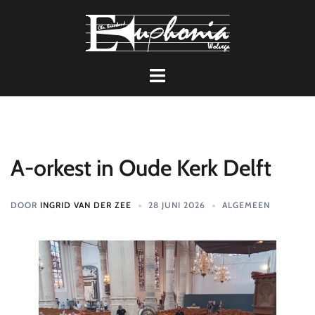
Ga
naar
de
inhoud
Toggle
menu
A-orkest in Oude Kerk Delft
DOOR
INGRID VAN DER ZEE
28 JUNI 2026
ALGEMEEN